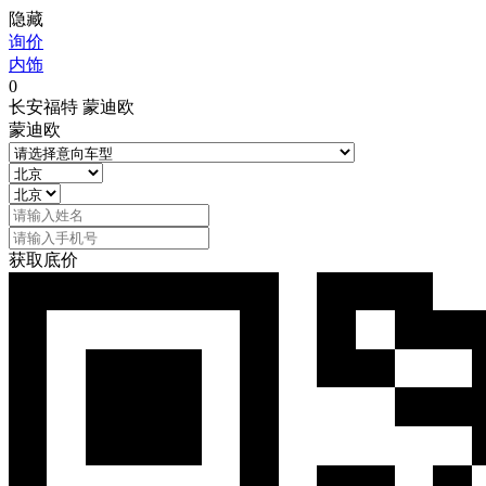
隐藏
询价
内饰
0
长安福特 蒙迪欧
蒙迪欧
获取底价