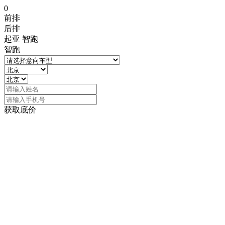
0
前排
后排
起亚 智跑
智跑
获取底价